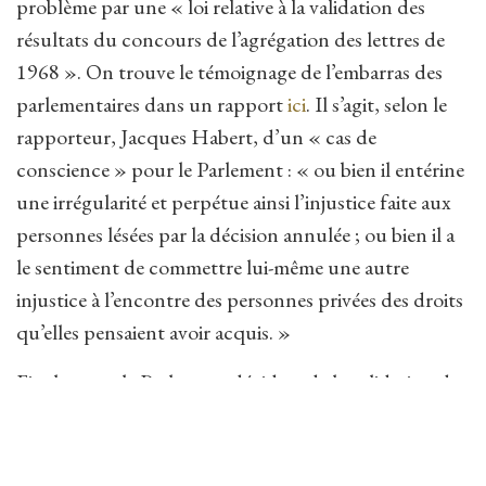
problème par une « loi relative à la validation des
résultats du concours de l’agrégation des lettres de
1968 ». On trouve le témoignage de l’embarras des
parlementaires dans un rapport
ici
. Il s’agit, selon le
rapporteur, Jacques Habert, d’un « cas de
conscience » pour le Parlement : « ou bien il entérine
une irrégularité et perpétue ainsi l’injustice faite aux
personnes lésées par la décision annulée ; ou bien il a
le sentiment de commettre lui-même une autre
injustice à l’encontre des personnes privées des droits
qu’elles pensaient avoir acquis. »
Finalement, le Parlement décidera de la validation des
résultats et une session spéciale sera organisée en
1975/1976 pour les candidats non admis en 1968,
qui n’auraient pas eu le concours les années suivantes.