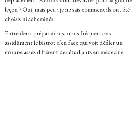
déplacement. Aurons-nous des livres pour la grande
leçon ? Oui, mais peu ; je ne sais comment ils ont été
choisis ni acheminés.
Entre deux préparations, nous fréquentons
assidûment le bistrot d’en face qui voit défiler un
groupe assez différent des étudiants en médecine
dont il a l’habitude ! Je me remonte à coups de petits
cafés avec un candidat un peu différent des autres ;
c’est un ami de mon professeur de philo de terminale
et il est tri-bi-admissible : oui 3X2=6. Il a passé six fois
l’écrit, a été admissible chaque fois, collé à l’oral, et se
présente, dit-il, pour la dernière fois. Il a étudié à fond
tous les auteurs qui ont été un jour au programme, ce
qui fait de lui un véritable puits de science. Chaque
fois que nous nous réunissons chez moi pour