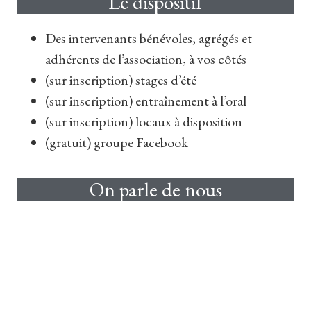
Le dispositif
Des intervenants bénévoles, agrégés et
adhérents de l’association, à vos côtés
(sur inscription) stages d’été
(sur inscription) entraînement à l’oral
(sur inscription) locaux à disposition
(gratuit) groupe Facebook
On parle de nous
10/04/2018 –
Le Figaro,
La Société des
agrégés propose son aide
23/10/2015 –
Le Monde,
Candidats, le site