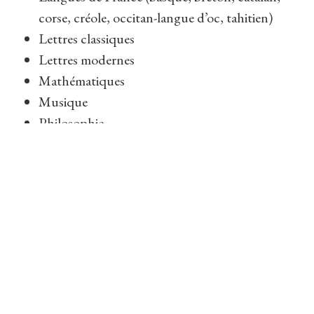
corse, créole, occitan-langue d’oc, tahitien)
Lettres classiques
Lettres modernes
Mathématiques
Musique
Philosophie
Physique – chimie (chimie) – Physique – chimie
(physique)
Sciences et vie, sciences de la Terre et de
l’Univers
Sciences économiques et sociales
Sciences industrielles de l’ingénieur : ingénierie
des constructions, ingénierie électrique,
ingénierie mécanique
Sciences médico-sociales