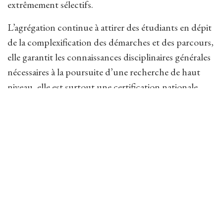
extrêmement sélectifs.
L’agrégation continue à attirer des étudiants en dépit
de la complexification des démarches et des parcours,
elle garantit les connaissances disciplinaires générales
nécessaires à la poursuite d’une recherche de haut
niveau, elle est surtout une certification nationale
reconnue là où nos universités peinent à exister
individuellement à l’échelle mondiale.
La Société des agrégés s’élèvera avec vigueur contre
toute réforme visant à réduire la part disciplinaire
dans le concours de l’agrégation et à calquer les
épreuves sur un nouveau Capes vidé de sa substance.
L’agrégation mérite mieux qu’un bouillon de onze
heures préparé et servi en tapinois.