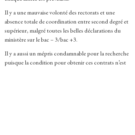
Il y a une mauvaise volonté des rectorats et une
absence totale de coordination entre second degré et
supérieur, malgré toutes les belles déclarations du
ministère sur le bac – 3/bac +3.
Il y a aussi un mépris condamnable pour la recherche
puisque la condition pour obtenir ces contrats n’est
plus la qualité des dossiers soigneusement étudiés et
retenus par les universitaires mais un laisser-passer
administratif, attribué au hasard, indépendant de
tout critère scientifique.
La Société des agrégés demande depuis plusieurs
années l’attribution systématique des détachements
et disponibilités aux agrégés ayant obtenu ce type de