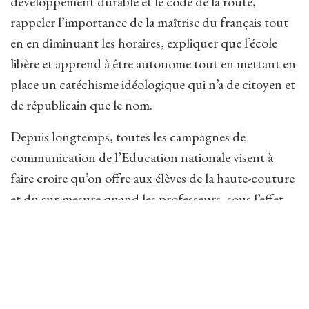
développement durable et le code de la route,
rappeler l’importance de la maîtrise du français tout
en en diminuant les horaires, expliquer que l’école
libère et apprend à être autonome tout en mettant en
place un catéchisme idéologique qui n’a de citoyen et
de républicain que le nom.
Depuis longtemps, toutes les campagnes de
communication de l’Education nationale visent à
faire croire qu’on offre aux élèves de la haute-couture
et du sur-mesure quand les professeurs, sous l’effet
des réformes successives, ne peuvent fournir que du
prêt-à-porter. À prétendre que tout ministre est un
grand réformateur et tout professeur un ennemi du
progrès. À expliquer aux parents, à grand renfort de
documents colorés, que les professeurs ont tous les