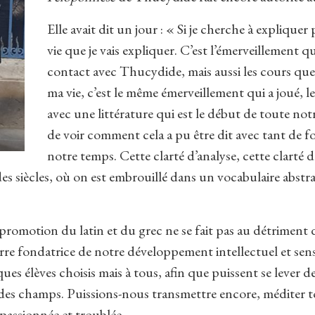
Elle avait dit un jour : « Si je cherche à expliquer 
vie que je vais expliquer. C’est l’émerveillement 
contact avec Thucydide, mais aussi les cours que 
ma vie, c’est le même émerveillement qui a joué, l
avec une littérature qui est le début de toute not
de voir comment cela a pu être dit avec tant de f
notre temps. Cette clarté d’analyse, cette clarté d
s siècles, où on est embrouillé dans un vocabulaire abstrai
romotion du latin et du grec ne se fait pas au détriment d
re fondatrice de notre développement intellectuel et sensi
ues élèves choisis mais à tous, afin que puissent se lever
des champs. Puissions-nous transmettre encore, méditer t
passionnée et troublée.