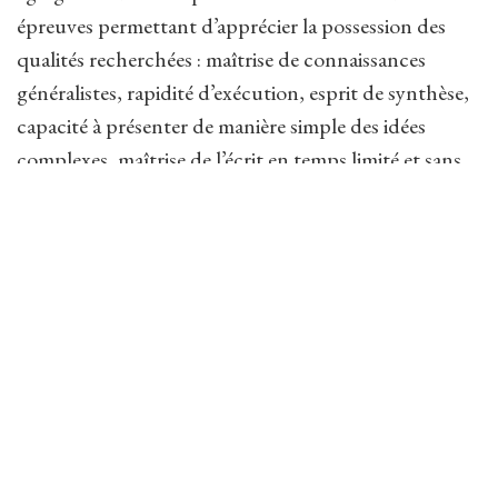
épreuves permettant d’apprécier la possession des
qualités recherchées : maîtrise de connaissances
généralistes, rapidité d’exécution, esprit de synthèse,
capacité à présenter de manière simple des idées
complexes, maîtrise de l’écrit en temps limité et sans
assistance extérieure.
La Société des agrégés, qui promeut depuis
longtemps la complémentarité entre l’agrégation et le
doctorat, s’élève fermement contre cette réforme
précipitée, qui risque d’altérer durablement le
concours tout en écartant une réflexion approfondie
sur son objet, son avenir et ses atouts indéniables
dans le contexte international.
Contact presse
: Blanche Lochmann, présidente – 01