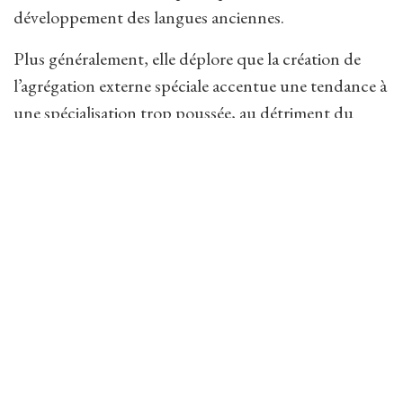
développement des langues anciennes.
Plus généralement, elle déplore que la création de
l’agrégation externe spéciale accentue une tendance à
une spécialisation trop poussée, au détriment du
caractère ambitieux du concours qui vise à former des
professeurs maîtrisant tous les champs de leur
discipline et possédant une culture générale solide et
étendue à d’autres disciplines connexes. Elle regrette
que la réforme des concours de l’enseignement aille
toujours dans le même sens. Le manque
d’imagination allié à la volonté aveugle de réduire les
coûts aboutit toujours au même résultat : diminution
du nombre des épreuves et mépris pour la culture
générale.